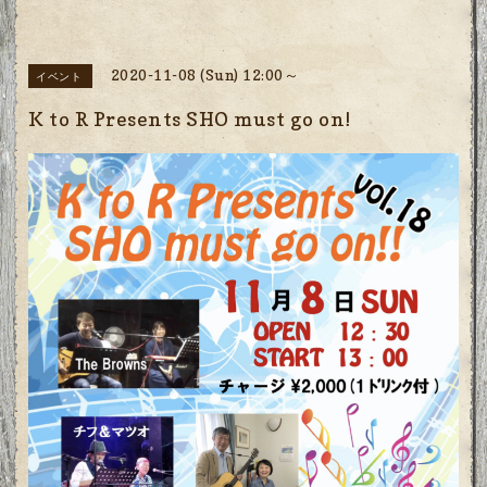
2020-11-08 (Sun) 12:00～
イベント
K to R Presents SHO must go on!