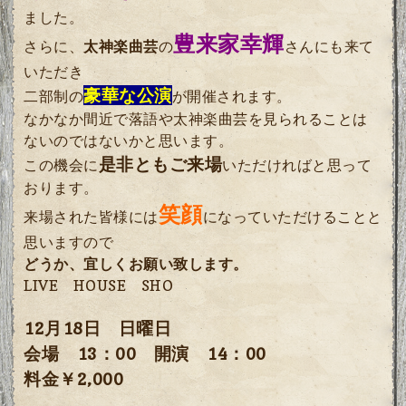
ました。
豊来家幸輝
さらに、
太神楽曲芸
の
さんにも来て
いただき
豪華な公演
二部制の
が開催されます。
なかなか間近で落語や太神楽曲芸を見られることは
ないのではないかと思います。
是非ともご来場
この機会に
いただければと思って
おります。
笑顔
来場された皆様には
になっていただけることと
思いますので
どうか、宜しくお願い致します。
LIVE HOUSE SHO
12月18日 日曜日
会場 13：00 開演 14：00
料金￥2,000