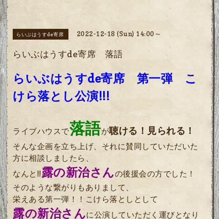
2022-12-18 (Sun) 14:00～
らいぶはうすde寄席
らいぶはうすde寄席 落語
らいぶはうすde寄席 第一弾 こ
けら落とし公演!!!
落語
聴ける！見られる！
ライブハウスで
が
そんな企画を立ち上げ、それに賛同していただいた
方に相談しましたら、
露の新治さん
なんと!!
の後援会の方でした！
そのような繋がりもありまして、
栄えある第一弾！！こけら落としとして
露の新治さん
に公演していただく運びとなり