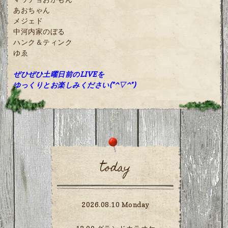
あおちゃん
メジェド
中河内家のぼる
ハンク＆ティンク
ゆゑ
ぜひぜひ土曜日前のLIVEを
ゆっくりとお楽しみください(*^▽^*)
today
2026.08.10 Monday