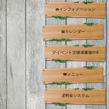
👄インフォメーション
📅カレンダー
🎈イベント主催者募集中!!
🍽️メニュー
💰料金システム