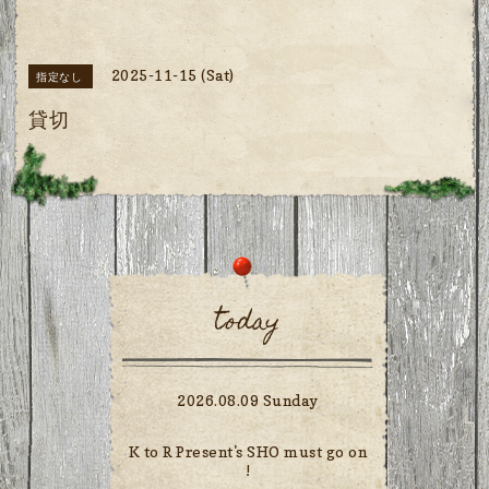
2025-11-15 (Sat)
指定なし
貸切
today
2026.08.09 Sunday
K to R Present's SHO must go on
!