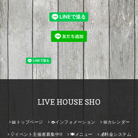
LIVE HOUSE SHO
📖トップページ
👄インフォメーション
📅カレンダー
🎈イベント主催者募集中!!
🍽️メニュー
💰料金システム