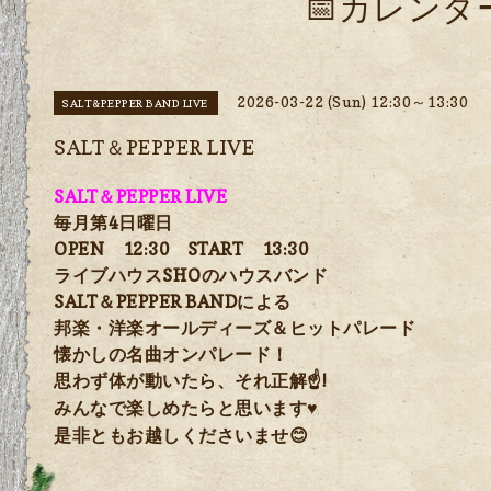
📅カレンダ
2026-03-22 (Sun) 12:30～13:30
SALT&PEPPER BAND LIVE
SALT＆PEPPER LIVE
SALT
＆
PEPPER LIVE
毎月第
4
日曜日
OPEN
12:30
START
13:30
ライブハウス
SHO
のハウスバンド
SALT
＆
PEPPER BAND
による
邦楽・洋楽オールディーズ＆ヒットパレード
懐かしの名曲オンパレード！
思わず体が動いたら、それ正解
!
☝
みんなで楽しめたらと思います
♥
是非ともお越しくださいませ
😊