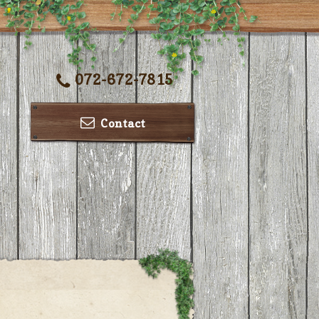
072-672-7815
Contact