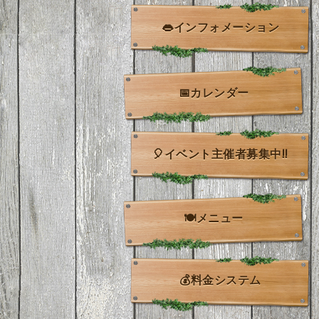
👄インフォメーション
📅カレンダー
🎈イベント主催者募集中!!
🍽️メニュー
💰料金システム