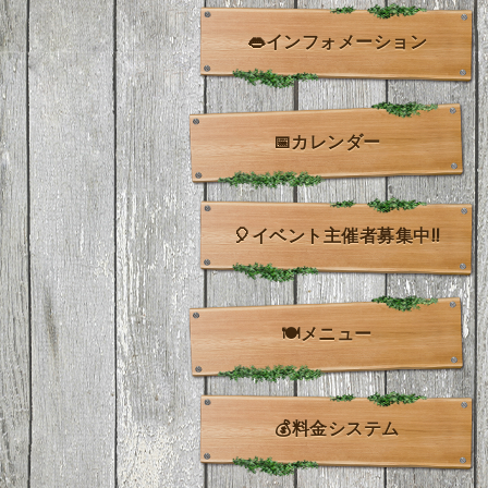
👄インフォメーション
📅カレンダー
🎈イベント主催者募集中!!
🍽️メニュー
💰料金システム