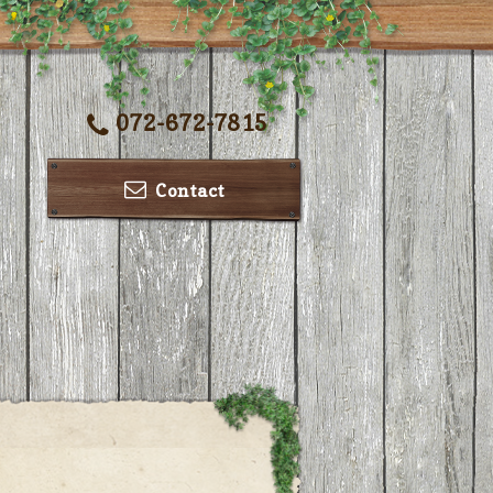
072-672-7815
Contact