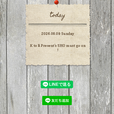
today
2026.08.09 Sunday
K to R Present's SHO must go on
!