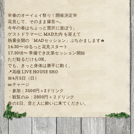
🌸春のオーイェイ祭り！開催決定🌸
花見して、そのまま爆音へ。
今年の春はちょっと贅沢に遊ぼう。
ゲストドラマーに MAD大内 を迎えて
熱量全開の「MADセッション」ぶちかまします🔥
14:30〜 ゆるっと花見スタート
17:30頃〜 準備でき次第セッション開始
ただ観るだけもOK。
でも、きっと身体は勝手に動く。
📍高槻 LIVE HOUSE SHO
📅4月5日（日）
🎫チャージ
・参加：3500円＋2ドリンク
・観覧のみ：2800円＋２ドリンク
春の1日、音と人に酔いに来てください。