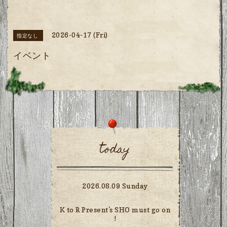
2026-04-17 (Fri)
指定なし
イベント
today
2026.08.09 Sunday
K to R Present's SHO must go on
!