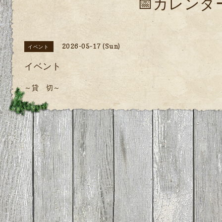
📅カレンダ
2026-05-17 (Sun)
イベント
イベント
～貸 切～