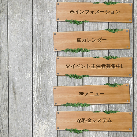
👄インフォメーション
📅カレンダー
🎈イベント主催者募集中!!
🍽️メニュー
💰料金システム