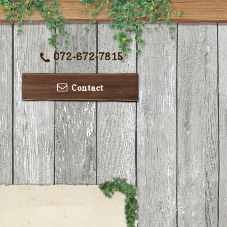
072-672-7815
Contact