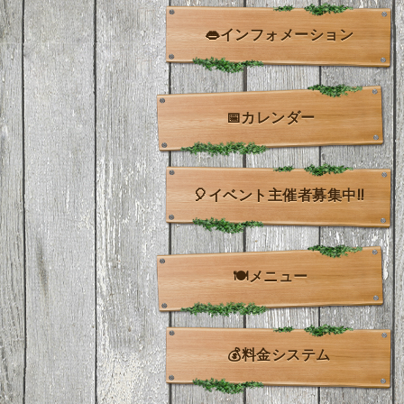
👄インフォメーション
📅カレンダー
🎈イベント主催者募集中!!
🍽️メニュー
💰料金システム