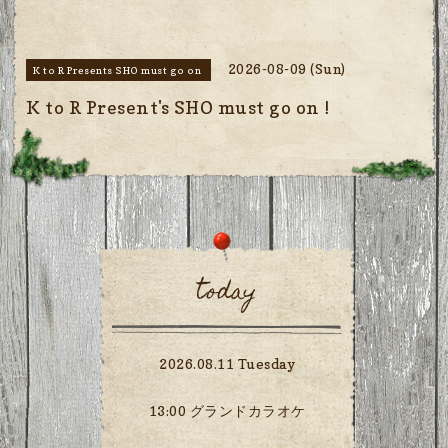
2026-08-09 (Sun)
K to R Presents SHO must go on
K to R Present's SHO must go on !
today
2026.08.11 Tuesday
13:00 グランドカラオケ