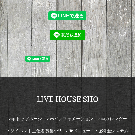
LIVE HOUSE SHO
📖トップページ
👄インフォメーション
📅カレンダー
🎈イベント主催者募集中!!
🍽️メニュー
💰料金システム