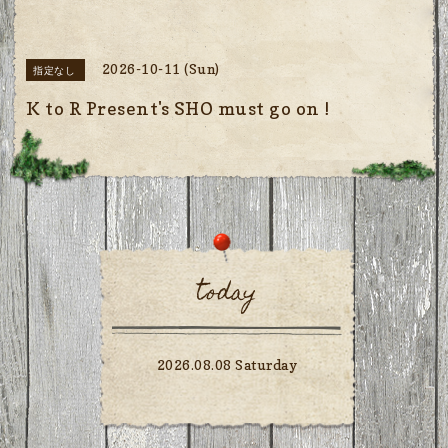
2026-10-11 (Sun)
指定なし
K to R Present's SHO must go on !
today
2026.08.08 Saturday