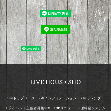
LIVE HOUSE SHO
📖トップページ
👄インフォメーション
📅カレンダー
🎈イベント主催者募集中!!
🍽️メニュー
💰料金システム