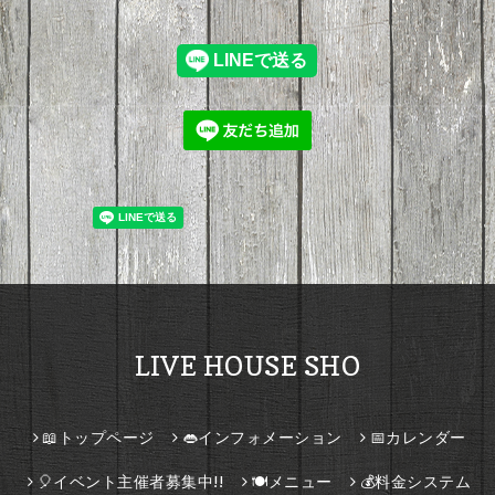
LIVE HOUSE SHO
📖トップページ
👄インフォメーション
📅カレンダー
🎈イベント主催者募集中!!
🍽️メニュー
💰料金システム