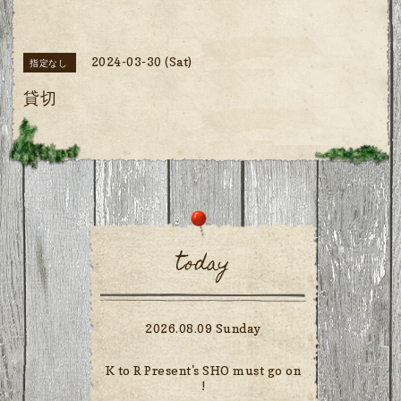
2024-03-30 (Sat)
指定なし
貸切
today
2026.08.09 Sunday
K to R Present's SHO must go on
!