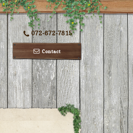
072-672-7815
Contact