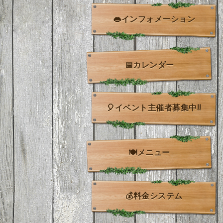
👄インフォメーション
📅カレンダー
🎈イベント主催者募集中!!
🍽️メニュー
💰料金システム