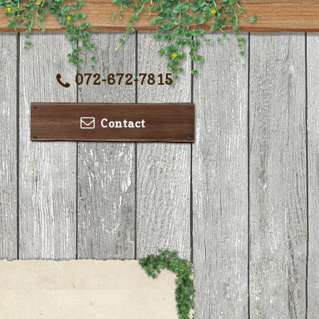
072-672-7815
Contact