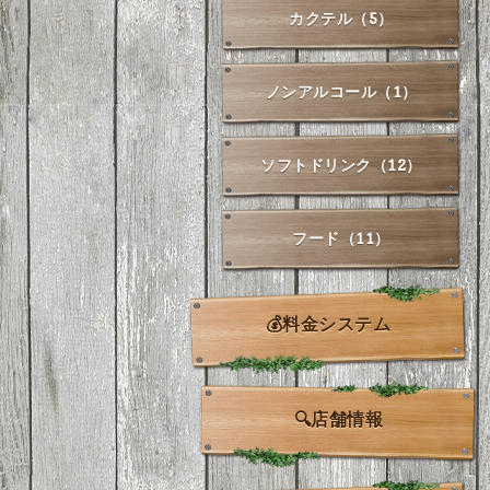
カクテル（5）
ノンアルコール（1）
ソフトドリンク（12）
フード（11）
💰料金システム
🔍店舗情報