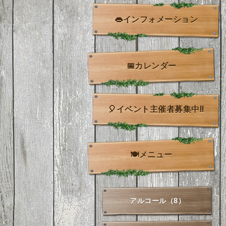
👄インフォメーション
📅カレンダー
🎈イベント主催者募集中!!
🍽️メニュー
アルコール（8）